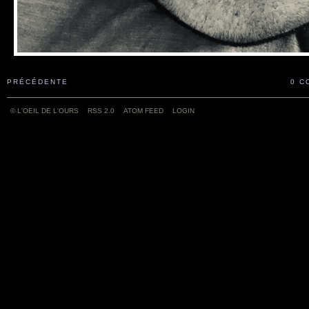
PRÉCÉDENTE
0 C
© L'OEIL DE L'OURS
RSS 2.0
ATOM FEED
LOGIN